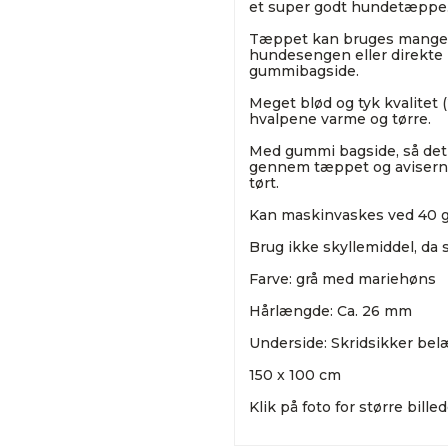
et super godt hundetæppe
Tæppet kan bruges mange st
hundesengen eller direkte 
gummibagside.
Meget blød og tyk kvalitet
hvalpene varme og tørre.
Med gummi bagside, så det l
gennem tæppet og aviserne
tørt.
Kan maskinvaskes ved 40 gr
Brug ikke skyllemiddel, da
Farve: grå med mariehøns
Hårlængde: Ca. 26 mm
Underside: Skridsikker bel
150 x 100 cm
Klik på foto for større billed