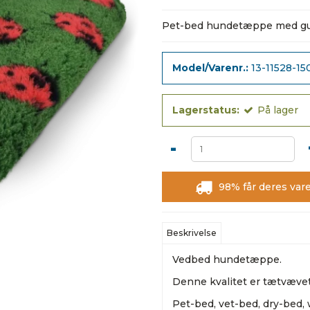
Pet-bed hundetæppe med gu
Model/Varenr.:
13-11528-15
Lagerstatus:
På lager
-
98% får deres vare
Beskrivelse
Vedbed hundetæppe.
Denne kvalitet er tætvæve
Pet-bed, vet-bed, dry-bed,