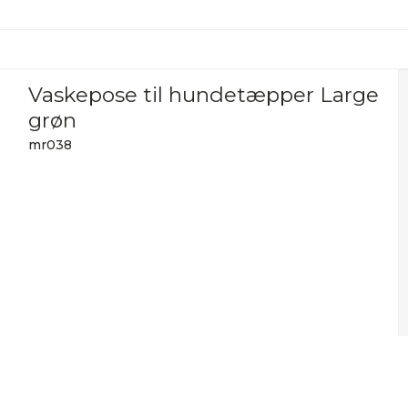
Vaskepose til hundetæpper Large
grøn
mr038