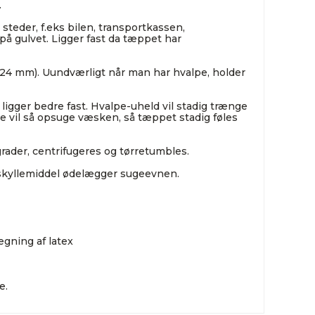
.
eder, f.eks bilen, transportkassen,
på gulvet. Ligger fast da tæppet har
 (24 mm). Uundværligt når man har hvalpe, holder
igger bedre fast. Hvalpe-uheld vil stadig trænge
 vil så opsuge væsken, så tæppet stadig føles
ader, centrifugeres og tørretumbles.
 skyllemiddel ødelægger sugeevnen.
ægning af latex
e.