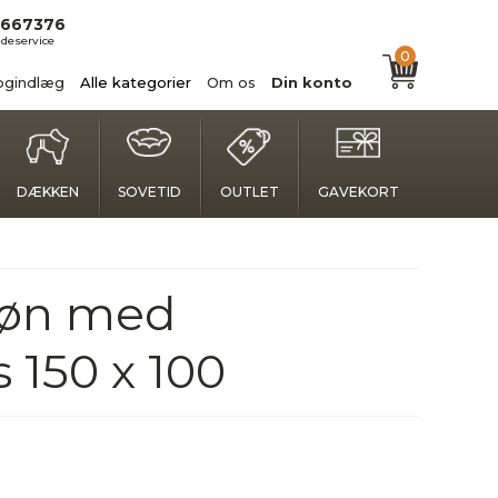
667376
deservice
0
ogindlæg
Alle kategorier
Om os
Din konto
DÆKKEN
SOVETID
OUTLET
GAVEKORT
røn med
 150 x 100