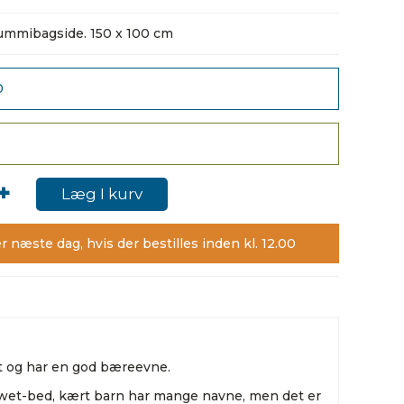
mmibagside. 150 x 100 cm
0
+
Læg I kurv
r næste dag, hvis der bestilles inden kl. 12.00
t og har en god bæreevne.
 wet-bed, kært barn har mange navne, men det er