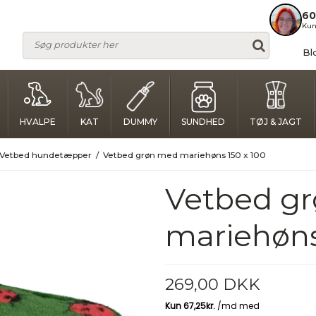
60
Kun
Bl
HVALPE
KAT
DUMMY
SUNDHED
TØJ & JAGT
Vetbed hundetæpper
/
Vetbed grøn med mariehøns 150 x 100
Vetbed g
mariehøns
269,00 DKK