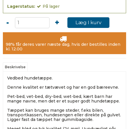
Lagerstatus:
På lager
-
+
Læg I kurv
98% får deres varer næste dag, hvis der bestilles inden
kl. 12.00
Beskrivelse
Vedbed hundetæppe.
Denne kvalitet er tætvævet og har en god bæreevne.
Pet-bed, vet-bed, dry-bed, wet-bed, kært barn har
mange navne, men det er et super godt hundetæppe.
Tæppet kan bruges mange steder, f.eks bilen,
transportkassen, hundesengen eller direkte på gulvet.
Ligger fast da tæppet har gummibagside.
Meget blød og tyk kvalitet (24 mm). Uundværligt når