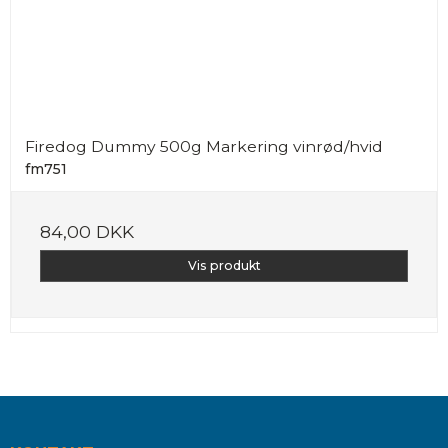
Firedog Dummy 500g Markering vinrød/hvid
fm751
84,00 DKK
Vis produkt