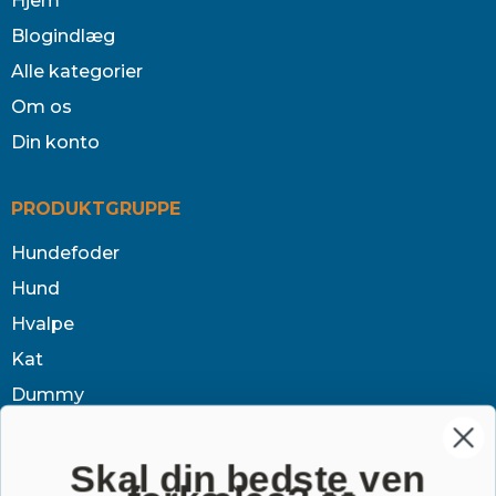
Hjem
Blogindlæg
Alle kategorier
Om os
Din konto
PRODUKTGRUPPE
Hundefoder
Hund
Hvalpe
Kat
Dummy
Sundhed
Tøj & jagt
Skal din bedste ven