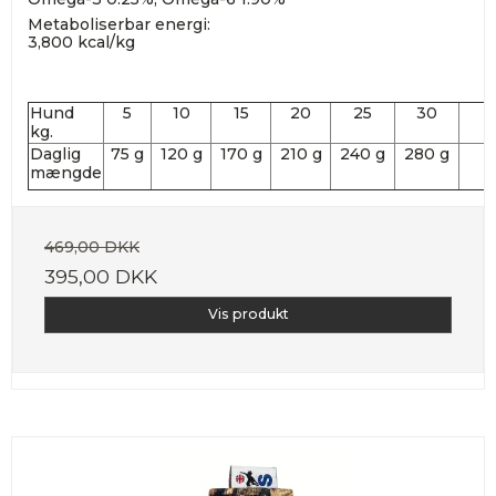
Metaboliserbar energi:
3,800 kcal/kg
Hund
5
10
15
20
25
30
kg.
Daglig
75 g
120 g
170 g
210 g
240 g
280 g
mængde
469,00 DKK
395,00 DKK
Vis produkt