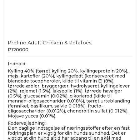
Profine Adult Chicken & Potatoes
P120000
Indhold:
Kylling 40% (tørret kylling 20%, kyllingeprotein 20%),
majs, kartofler (20%), kyllingefedt (konserveret med
blandede tocopheroler, kilde til vitamin E) (8%),
tørrede æbler, bryggergær, hydrolyseret kyllingelever
(2%), rejemel (1.5%), lakseolie (1%), tørrede havalger
(0.5%), glucosamin (0.02%), cikoriarod (kilde til
mannan-oligosaccharider 0.018%), tørret urteblanding
(fennikel, basilikum, salvie 0.018%), fructo-
oligosaccharider (0.012%), chondroitin sulfat (0.012%),
Mojave yucca (0.01%).
Fodervejledning:
Den daglige indtagelse af næringsstoffer efter en fast
fodringsplan er vigtig for din hunds sundhed. Det er
vigtigt at din hund altid har adgang til en skål med