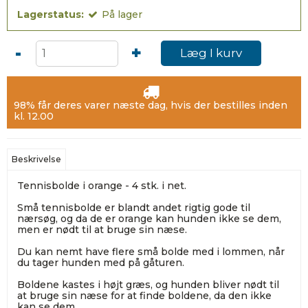
Lagerstatus:
På lager
-
+
Læg I kurv
98% får deres varer næste dag, hvis der bestilles inden
kl. 12.00
Beskrivelse
Tennisbolde i orange - 4 stk. i net.
Små tennisbolde er blandt andet rigtig gode til
nærsøg, og da de er orange kan hunden ikke se dem,
men er nødt til at bruge sin næse.
Du kan nemt have flere små bolde med i lommen, når
du tager hunden med på gåturen.
Boldene kastes i højt græs, og hunden bliver nødt til
at bruge sin næse for at finde boldene, da den ikke
kan se dem.