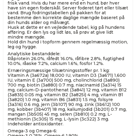
frisk vand. Hvis du har mere end en hund, bør hver
have sin egen foderskål. Server foderet tørt eller tilsæt
vand. Brug fodringstabellen på pakken for at
bestemme den korrekte daglige mængde baseret på
din hunds alder og målvægt.
Husk at dette er en vejledende tabel, kig på hundens
afføring. Er den lys og lidt løs, så prøv at give lidt
mindre mængde.
Hold din hund i topform gennem regelmæssig motion,
leg og hygge.
Analytiske bestanddele:
Råprotein 26.0%, råfedt 16.0%, råfibre 2.8%, fugtighed
10.0%, råaske 7.2%, calcium 1.6%, fosfor 1.2%.
Ernæringsmæssige tilsætningsstoffer pr. 1 kg:
Vitamin A (3a672a) 18,000 IU, vitamin D3 (3a671) 1,600
IU, vitamin E (3a700) 500 mg, cholinchlorid (3a890)
700 mg, biotin (3a880) 0.7 mg, niacinamid (3a314) 15
mg, calcium-D-pantothenat (3a841) 12 mg, vitamin B12
(3a835) 0.05 mg, vitamin B2 (3a825i) 4 mg, vitamin B1
(3a820) 1.0 mg, vitamin B6 (3a831) 1.5 mg, folsyre
(3a316) 0.6 mg, jern (3b107) 90 mg, zink (3b612) 100
mg, kobber (3b407) 18 mg, kaliumjodid (3b201) 0.7 mg,
mangan (3b505) 45 mg, selen (3b810) 0.2 mg, L-
methionin (3c305) 15 mg, L-lysin (3c322) 3 mg.
Indeholder antioxidanter.
Omega-3 og Omega-6:
Omega-3 0.25%, Omega-6 1.90%