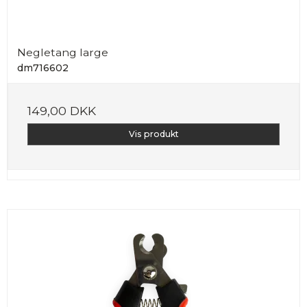
Negletang large
dm716602
149,00 DKK
Vis produkt