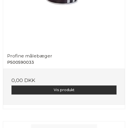
Profine målebæger
P500590033
0,00 DKK
Vis produkt