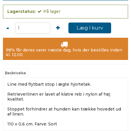
Lagerstatus:
På lager
-
+
Læg I kurv
98% får deres varer næste dag, hvis der bestilles inden
kl. 12.00
Beskrivelse
Line med flytbart stop i ægte hjortetak.
Retrieverlinen er lavet af klatre reb i nylon af høj
kvalitet.
Stoppet forhindrer at hunden kan trække hovedet ud
af linen.
110 x 0,6 cm. Farve: Sort