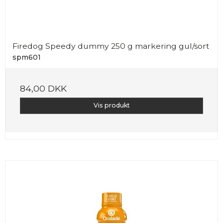
Firedog Speedy dummy 250 g markering gul/sort
spm601
84,00 DKK
Vis produkt