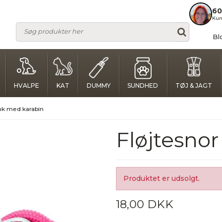
60
Kun
Bl
HVALPE
KAT
DUMMY
SUNDHED
TØJ & JAGT
ink med karabin
Fløjtesno
Produktet er udsolgt.
18,00 DKK