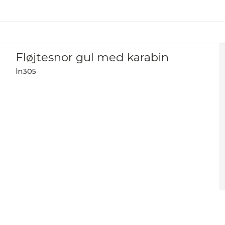
Fløjtesnor gul med karabin
ln305