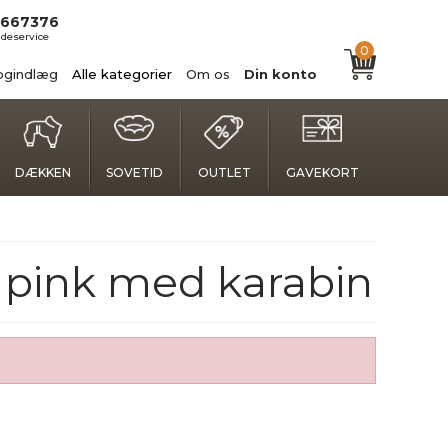
667376
deservice
0
ogindlæg
Alle kategorier
Om os
Din konto
DÆKKEN
SOVETID
OUTLET
GAVEKORT
r pink med karabin