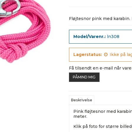
Fløjtesnor pink med karabin.
Model/Varenr.:
ln308
Lagerstatus:
Ikke på la
Få tilsendt en e-mail når vare
PÅMIND MIG
Beskrivelse
Pink fløjtesnor med karabin 
meter.
Klik på foto for større billed