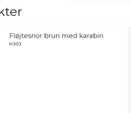
kter
Fløjtesnor brun med karabin
ln303