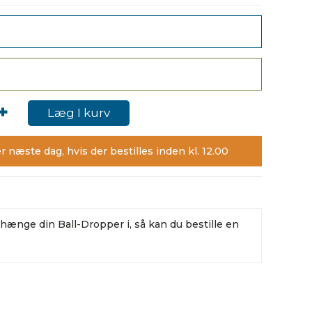
+
Læg I kurv
r næste dag, hvis der bestilles inden kl. 12.00
t hænge din Ball-Dropper i, så kan du bestille en