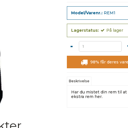
Model/Varenr.:
REM1
Lagerstatus:
På lager
-
98% får deres vare
Beskrivelse
Har du mistet din rem til a
ekstra rem her.
kter