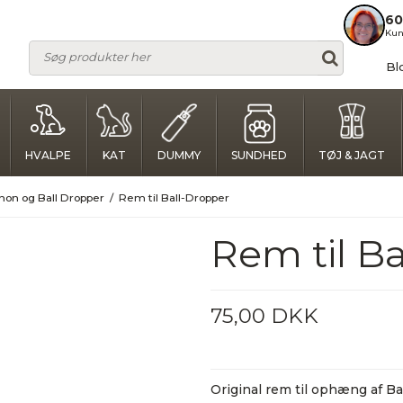
60
Kun
Bl
HVALPE
KAT
DUMMY
SUNDHED
TØJ & JAGT
non og Ball Dropper
/
Rem til Ball-Dropper
Rem til B
75,00 DKK
Original rem til ophæng af Ba