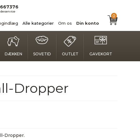
667376
deservice
0
ogindlæg
Alle kategorier
Om os
Din konto
DÆKKEN
SOVETID
OUTLET
GAVEKORT
all-Dropper
ll-Dropper.