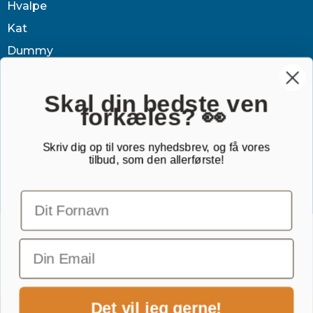
Hvalpe
Kat
Dummy
Sundhed
Tøj & jagt
Skal din bedste ven
forkæles? 👀
Dækken
Sovetid
Skriv dig op til vores nyhedsbrev, og få vores
tilbud, som den allerførste!
Outlet
Gavekort
TILMELD NYHEDSBREV
Email
Det vil jeg gerne!