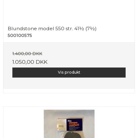
Blundstone model 550 str. 41½ (7½)
500100575
1.400,00 DKK
1.050,00 DKK
Vis produkt