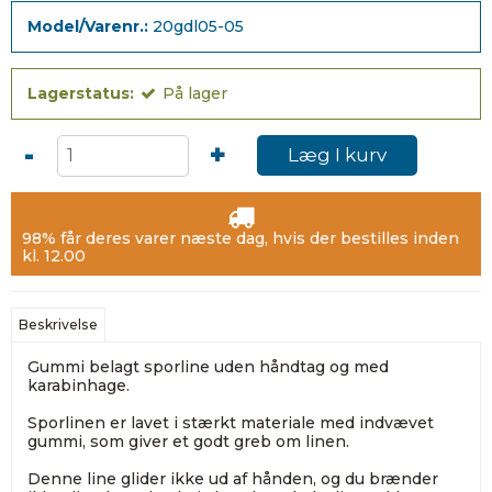
Model/Varenr.:
20gdl05-05
Lagerstatus:
På lager
-
+
Læg I kurv
98% får deres varer næste dag, hvis der bestilles inden
kl. 12.00
Beskrivelse
Gummi belagt sporline uden håndtag og med
karabinhage.
Sporlinen er lavet i stærkt materiale med indvævet
gummi, som giver et godt greb om linen.
Denne line glider ikke ud af hånden, og du brænder