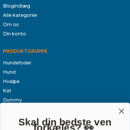
Blogindlæg
Alle kategorier
Om os
Din konto
PRODUKTGRUPPE
Hundefoder
Hund
Hvalpe
Kat
Dummy
Sundhed
Tøj & jagt
Skal din bedste ven
forkæles? 👀
Dækken