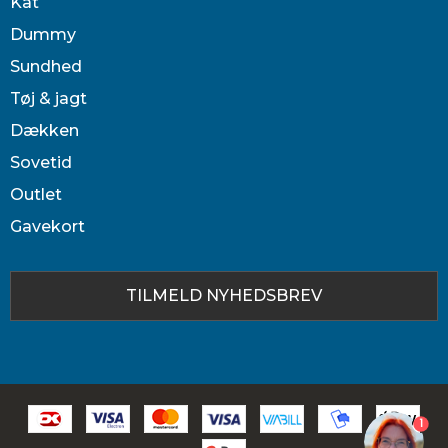
Kat
Dummy
Sundhed
Tøj & jagt
Dækken
Sovetid
Outlet
Gavekort
TILMELD NYHEDSBREV
1