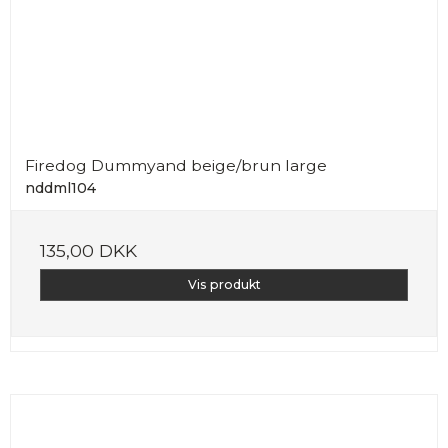
Firedog Dummyand beige/brun large
nddml104
135,00 DKK
Vis produkt