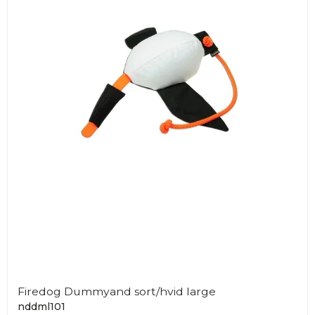
Firedog Dummyand sort/hvid large
nddml101