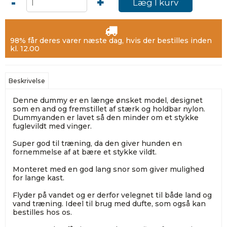
-
+
Læg I kurv
98% får deres varer næste dag, hvis der bestilles inden
kl. 12.00
Beskrivelse
Denne dummy er en længe ønsket model, designet
som en and og fremstillet af stærk og holdbar nylon.
Dummyanden er lavet så den minder om et stykke
fuglevildt med vinger.
Super god til træning, da den giver hunden en
fornemmelse af at bære et stykke vildt.
Monteret med en god lang snor som giver mulighed
for lange kast.
Flyder på vandet og er derfor velegnet til både land og
vand træning. Ideel til brug med dufte, som også kan
bestilles hos os.