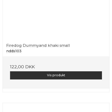
Firedog Dummyand khaki small
ndds103
122,00 DKK
Vis produkt