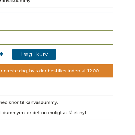
l kanvasdummy
+
Læg I kurv
r næste dag, hvis der bestilles inden kl. 12.00
med snor til kanvasdummy.
l dummyen, er det nu muligt at få et nyt.