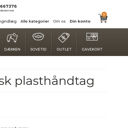
667376
deservice
0
ogindlæg
Alle kategorier
Om os
Din konto
DÆKKEN
SOVETID
OUTLET
GAVEKORT
k plasthåndtag