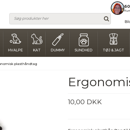
60
Kun
Bl
HVALPE
KAT
DUMMY
SUNDHED
TØJ & JAGT
onomisk plasthåndtag
Ergonomis
10,00 DKK