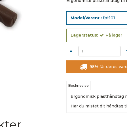
Ergonomisk plasthåndtag ti
Model/Varenr.:
fpt101
Lagerstatus:
På lager
-
98% får deres vare
Beskrivelse
Ergonomisk plasthåndtag 
Har du mistet dit håndtag ti
kter