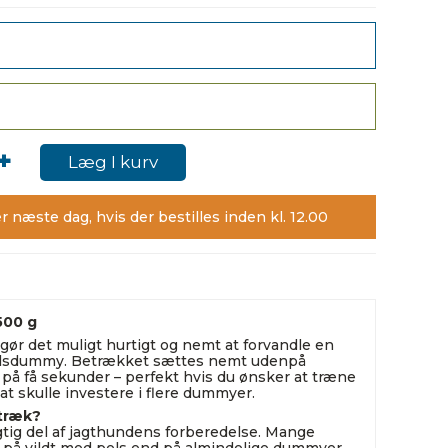
+
Læg I kurv
r næste dag, hvis der bestilles inden kl. 12.00
500 g
ør det muligt hurtigt og nemt at forvandle en
pelsdummy. Betrækket sættes nemt udenpå
å få sekunder – perfekt hvis du ønsker at træne
at skulle investere i flere dummyer.
træk?
gtig del af jagthundens forberedelse. Mange