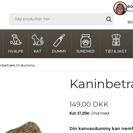
60
Kun
Bl
HVALPE
KAT
DUMMY
SUNDHED
TØJ & JAGT
inbetræk til dummy
Kaninbet
149,00 DKK
Din kanvasdummy kan nemt