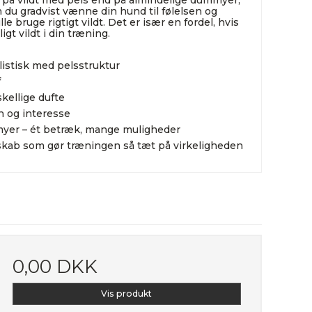
 på vildt med pels end på almindelige dummyer,
du gradvist vænne din hund til følelsen og
le bruge rigtigt vildt. Det er især en fordel, hvis
igt vildt i din træning.
istisk med pelsstruktur
f
skellige dufte
 og interesse
yer – ét betræk, mange muligheder
skab som gør træningen så tæt på virkeligheden
0,00 DKK
Vis produkt