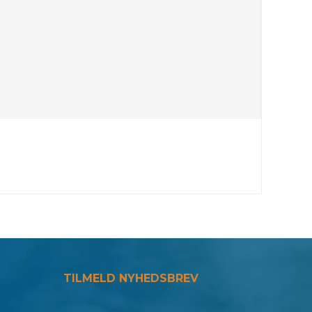
TILMELD NYHEDSBREV