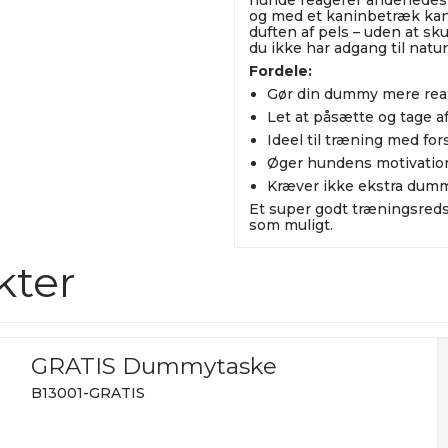
hunde reagerer anderledes
og med et kaninbetræk kan 
duften af pels – uden at skul
du ikke har adgang til naturl
Fordele:
Gør din dummy mere real
Let at påsætte og tage a
Ideel til træning med for
Øger hundens motivation
Kræver ikke ekstra dumm
Et super godt træningsred
som muligt.
kter
GRATIS Dummytaske
B13001-GRATIS