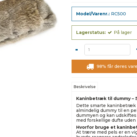
Model/Varenr.:
RC500
Lagerstatus:
På lager
-
98% får deres vare
Beskrivelse
Kaninbetræk til dummy – 
Dette smarte kaninbetræk g
almindelig dummy til en 
dummyen og kan udskiftes p
med forskellige dufte uden 
Hvorfor bruge et kaninbe
At træne med pels er en vi