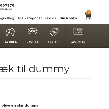
667376
deservice
0
ogindlæg
Alle kategorier
Om os
Din konto
DÆKKEN
SOVETID
OUTLET
GAVEKORT
ræk til dummy
 blive en skindummy