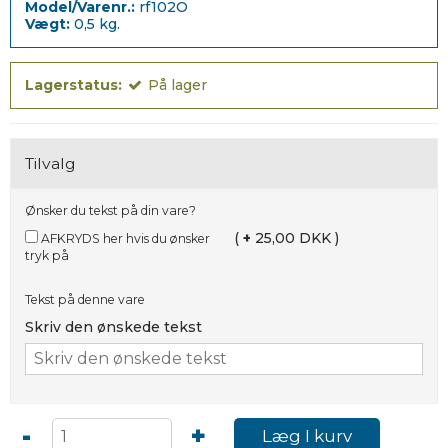
Model/Varenr.:
rf102O
Vægt:
0,5
kg.
Lagerstatus:
På lager
Tilvalg
Ønsker du tekst på din vare?
(
+
25,00 DKK )
AFKRYDS her hvis du ønsker
tryk på
Tekst på denne vare
Skriv den ønskede tekst
-
+
Læg I kurv