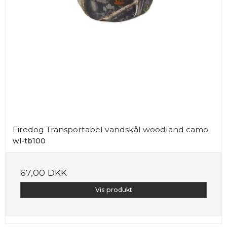
Firedog Transportabel vandskål woodland camo
wl-tb100
67,00 DKK
Vis produkt