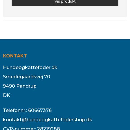
Vis produkt
KONTAKT
Hundeogkattefoder.dk
Smedegaardsvej 70
9490 Pandrup
DK
Telefonnr.
:
60667376
kontakt@hundeogkattefodershop.dk
CVR-nummer
:
28219288