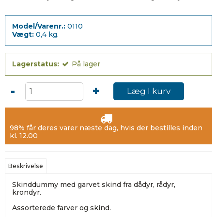
Model/Varenr.:
0110
Vægt:
0,4
kg.
Lagerstatus:
På lager
-
+
Læg I kurv
98% får deres varer næste dag, hvis der bestilles inden
kl. 12.00
Beskrivelse
Skinddummy med garvet skind fra dådyr, rådyr,
krondyr.
Assorterede farver og skind.