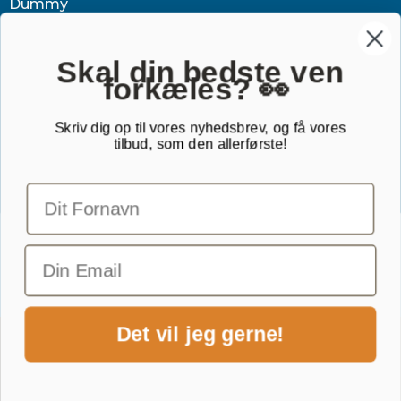
Dummy
Sundhed
Tøj & jagt
Skal din bedste ven
forkæles? 👀
Dækken
Sovetid
Skriv dig op til vores nyhedsbrev, og få vores
tilbud, som den allerførste!
Outlet
Gavekort
TILMELD NYHEDSBREV
Email
Det vil jeg gerne!
1