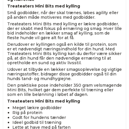
Treateaters Mini Bits med kylling
Små godbidder, når der skal trænes, løbes agility eller
på anden måde motiveres med godbidder.
Treateaters Mini Bits med kylling er lækre godbidder,
der er skabt med fokus på ernæring og smag. Hver lille
bid indeholder en lækker smag af kylling, som de
fleste hunde vil gøre alt for at få.
Derudover er kyllingen også en kilde til protein, som
er et nødvendigt næringsindhold for din hund. Med
Treateaters Mini Bits kylling kan du derfor være sikker
på, at din hund får den nødvendige ernæring til at
opretholde en sund og aktiv livsstil.
Udover at tilbyde en lækker smagsoplevelse og vigtige
næringsstoffer, bidrager disse godbidder også til din
hunds tand- og mundhygiejne.
Den praktiske pose indeholder 350 gram velsmagende
Mini Bits, hvilket gør dem perfekte til træning eller
som en lille belønning i løbet af dagen.
Treateaters Mini Bits med kylling
Meget lækre godbidder
Rig på protein
Godt for hundens tænder
Ideel godbid til træning
Lette at have med på farten