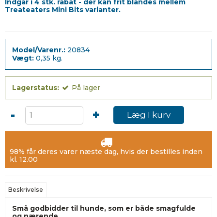
Indgår i 4 stk. rabat - der kan frit blandes mellem
Treateaters Mini Bits varianter.
Model/Varenr.:
20834
Vægt:
0,35
kg.
Lagerstatus:
På lager
-
+
Læg I kurv
98% får deres varer næste dag, hvis der bestilles inden
kl. 12.00
Beskrivelse
Små godbidder til hunde, som er både smagfulde
og nærende