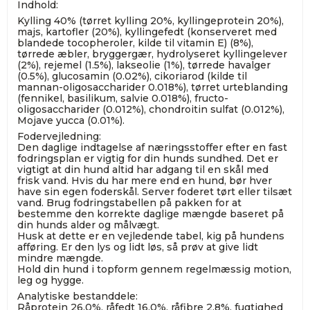
Indhold:
Kylling 40% (tørret kylling 20%, kyllingeprotein 20%),
majs, kartofler (20%), kyllingefedt (konserveret med
blandede tocopheroler, kilde til vitamin E) (8%),
tørrede æbler, bryggergær, hydrolyseret kyllingelever
(2%), rejemel (1.5%), lakseolie (1%), tørrede havalger
(0.5%), glucosamin (0.02%), cikoriarod (kilde til
mannan-oligosaccharider 0.018%), tørret urteblanding
(fennikel, basilikum, salvie 0.018%), fructo-
oligosaccharider (0.012%), chondroitin sulfat (0.012%),
Mojave yucca (0.01%).
Fodervejledning:
Den daglige indtagelse af næringsstoffer efter en fast
fodringsplan er vigtig for din hunds sundhed. Det er
vigtigt at din hund altid har adgang til en skål med
frisk vand. Hvis du har mere end en hund, bør hver
have sin egen foderskål. Server foderet tørt eller tilsæt
vand. Brug fodringstabellen på pakken for at
bestemme den korrekte daglige mængde baseret på
din hunds alder og målvægt.
Husk at dette er en vejledende tabel, kig på hundens
afføring. Er den lys og lidt løs, så prøv at give lidt
mindre mængde.
Hold din hund i topform gennem regelmæssig motion,
leg og hygge.
Analytiske bestanddele:
Råprotein 26.0%, råfedt 16.0%, råfibre 2.8%, fugtighed