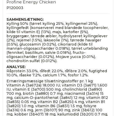
Profine Energy Chicken
P120003
SAMMENSÆTNING:
Kylling 50% (tørret kylling 25%, kyllingemel 25%),
kyllingefedt (konserveret med blandede tocopheroler,
kilde til vitamin E) (13%), majs, kartofler (5%),
bryggergær, tørrede æbler, hydrolyseret kyllingelever
(2%), rejemel (1.5%), lakseolie (1%), tørrede havalger
(0.5%), glucosamin (0.02%), cikoriarod (kilde til
mannan-oligosaccharider 0.018%), tørret urteblanding
(fennikel, basilikum, salvie 0.018%), fructo-
oligosaccharider (0.012%), Mojave yucca (0.01%),
chondroitin sulfat (0.012%).
ANALYSE:
Råprotein 33.0%, råfedt 22.0%, råfibre 2.0%, fugtighed
10.0%, råaske 7.2%, calcium 1.7%, fosfor 1.2%.
Ernæringsmæssige tilsætningsstoffer pr. 1 kg:
Vitamin A (3a672a) 18,000 IU, vitamin D3 (3a671) 1,600
IU, vitamin E (3a700) 500 mg, cholinchlorid (3a890)
700 mg, biotin (3a880) 0.7 mg, niacinamid (3a314) 15
mg, calcium-D-pantothenat (3a841) 12 mg, vitamin B12
(3a835) 0.05 mg, vitamin B2 (3a825i) 4 mg, vitamin B1
(3a820) 1.0 mg, vitamin B6 (3a831) 1.5 mg, folsyre
(3a316) 0.6 mg, jern (3b107) 90 mg, zink (3b612) 100
mg, kobber (3b407) 18 mg, kaliumiodid (3b201) 0.7 mg,