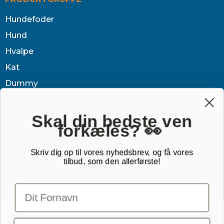
Hundefoder
Hund
Hvalpe
Kat
Dummy
Sundhed
Tøj & jagt
Skal din bedste ven
forkæles? 👀
Dækken
Sovetid
Skriv dig op til vores nyhedsbrev, og få vores
tilbud, som den allerførste!
Outlet
Gavekort
TILMELD NYHEDSBREV
Email