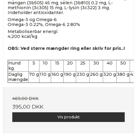
mangan (3b505) 45 mg, selen (3b810) 0.2 mg, L-
methionin (3c305) 15 mg, L-lysin (3c322) 3 mg.
Indeholder antioxidanter.
Omega-3 og Omega-6:
Omega-3 0.22%, Omega-6 2.80%
Metaboliserbar energi:
4,200 kcal/kg
OBS: Ved større mængder ring eller skriv for pris..!
Hund
5
10
15
20
25
30
40
50
6
kg.
Daglig
70 g
110 g
160 g
190 g
230 g
260 g
320 g
380 g
43
mængde
469,00 DKK
395,00 DKK
Vis produkt