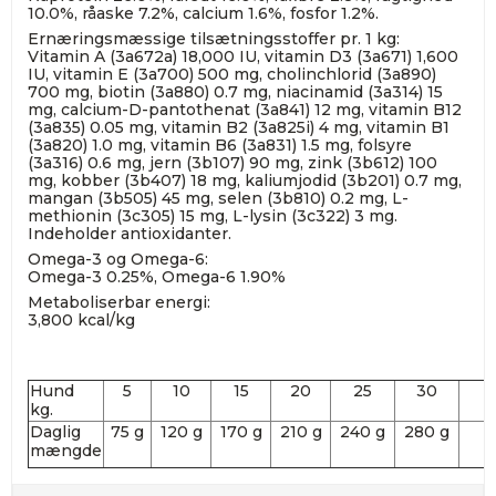
10.0%, råaske 7.2%, calcium 1.6%, fosfor 1.2%.
Ernæringsmæssige tilsætningsstoffer pr. 1 kg:
Vitamin A (3a672a) 18,000 IU, vitamin D3 (3a671) 1,600
IU, vitamin E (3a700) 500 mg, cholinchlorid (3a890)
700 mg, biotin (3a880) 0.7 mg, niacinamid (3a314) 15
mg, calcium-D-pantothenat (3a841) 12 mg, vitamin B12
(3a835) 0.05 mg, vitamin B2 (3a825i) 4 mg, vitamin B1
(3a820) 1.0 mg, vitamin B6 (3a831) 1.5 mg, folsyre
(3a316) 0.6 mg, jern (3b107) 90 mg, zink (3b612) 100
mg, kobber (3b407) 18 mg, kaliumjodid (3b201) 0.7 mg,
mangan (3b505) 45 mg, selen (3b810) 0.2 mg, L-
methionin (3c305) 15 mg, L-lysin (3c322) 3 mg.
Indeholder antioxidanter.
Omega-3 og Omega-6:
Omega-3 0.25%, Omega-6 1.90%
Metaboliserbar energi:
3,800 kcal/kg
Hund
5
10
15
20
25
30
kg.
Daglig
75 g
120 g
170 g
210 g
240 g
280 g
mængde