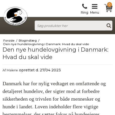
0
Ring
Menu
Forside
/
Blogindlæg
/
Den nye hundelovgivning i Danmark: Hvad du skal vide
Den nye hundelovgivning i Danmark:
Hvad du skal vide
oprettet d.
27/04 2023
Af
Malene
Danmark har for nylig vedtaget en omfattende og
detaljeret hundelov, der sigter mod at forbedre
sikkerheden og trivslen for både mennesker og
hunde i landet. Loven indeholder flere vigtige
bestemmelser, der sætter fokus på hundeejeres