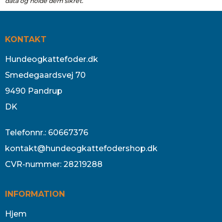
data og holde dem sikret.
KONTAKT
Hundeogkattefoder.dk
Smedegaardsvej 70
9490 Pandrup
DK
Telefonnr.
:
60667376
kontakt@hundeogkattefodershop.dk
CVR-nummer
:
28219288
INFORMATION
Hjem