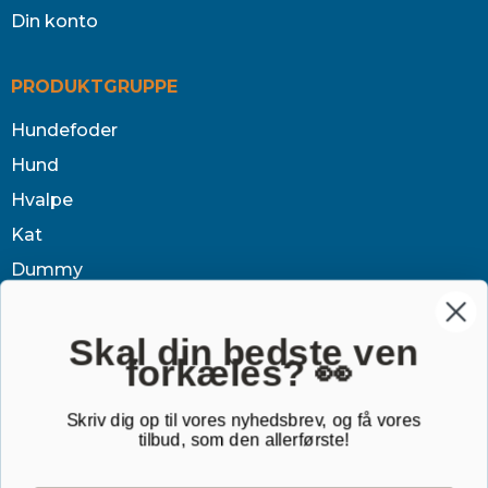
Din konto
PRODUKTGRUPPE
Hundefoder
Hund
Hvalpe
Kat
Dummy
Sundhed
Tøj & jagt
Skal din bedste ven
forkæles? 👀
Dækken
Sovetid
Skriv dig op til vores nyhedsbrev, og få vores
tilbud, som den allerførste!
Outlet
Gavekort