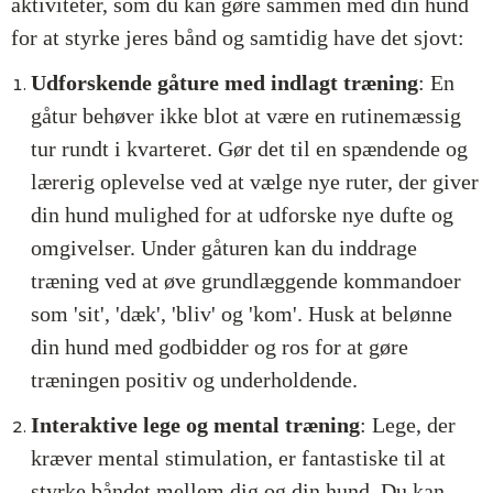
aktiviteter, som du kan gøre sammen med din hund
for at styrke jeres bånd og samtidig have det sjovt:
Udforskende gåture med indlagt træning
: En
gåtur behøver ikke blot at være en rutinemæssig
tur rundt i kvarteret. Gør det til en spændende og
lærerig oplevelse ved at vælge nye ruter, der giver
din hund mulighed for at udforske nye dufte og
omgivelser. Under gåturen kan du inddrage
træning ved at øve grundlæggende kommandoer
som 'sit', 'dæk', 'bliv' og 'kom'. Husk at belønne
din hund med godbidder og ros for at gøre
træningen positiv og underholdende.
Interaktive lege og mental træning
: Lege, der
kræver mental stimulation, er fantastiske til at
styrke båndet mellem dig og din hund. Du kan